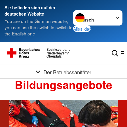
Sie befinden sich auf der
Sprache wechseln zu
deutschen Website
You are on the German website,
you can use the switch to switch to
Alles klar
the English one
Bezirksverband
Niederbayern/
Oberpfalz
Der Betriebssanitäter
Bildungsangebote