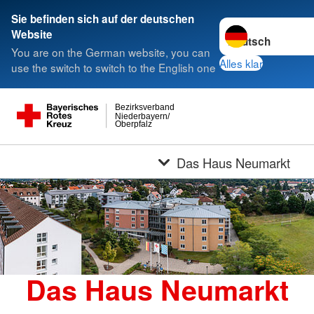
Sie befinden sich auf der deutschen
Sprache wechseln 
Website
You are on the German website, you can
Alles klar
use the switch to switch to the English one
Bezirksverband
Niederbayern/
Oberpfalz
Das Haus Neumarkt
Das Haus Neumarkt