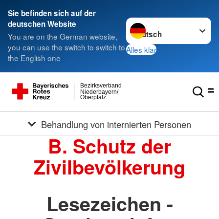
Sie befinden sich auf der
Sprache wechseln zu
deutschen Website
You are on the German website,
you can use the switch to switch to
Alles klar
the English one
Bezirksverband
Niederbayern/
Oberpfalz
Behandlung von internierten Personen
B. Schutz der
Zivilbevölkerung
Lesezeichen -