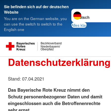
Sie befinden sich auf der deutschen
Sprache wechseln zu
Website
You are on the German website, you
can use the switch to switch to the
Alles klar
English one
Bezirksverband
Niederbayern/
Oberpfalz
Datenschutzerklärung
Stand: 07.04.2021
Das Bayerische Rote Kreuz nimmt den
Schutz personenbezogener Daten und damit
eingeschlossen auch die Betroffenenrechte
sehr ernst.