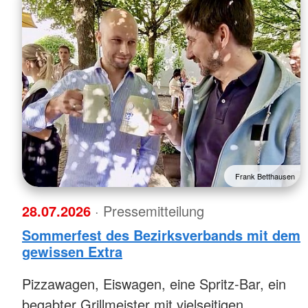
Frank Betthausen
28.07.2026
· Pressemitteilung
Sommerfest des Bezirksverbands mit dem
gewissen Extra
Pizzawagen, Eiswagen, eine Spritz-Bar, ein
begabter Grillmeister mit vielseitigen