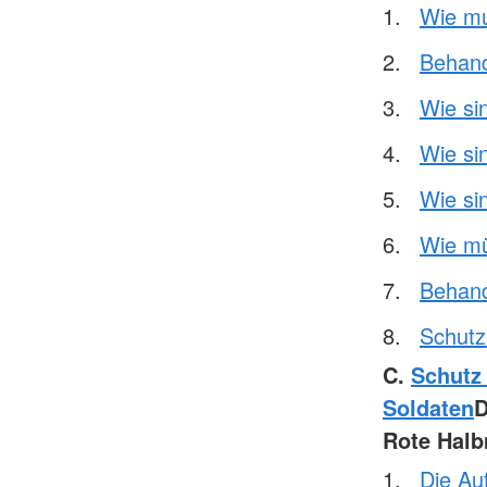
Wie mu
Behand
Wie si
Wie si
Wie si
Wie mü
Behand
Schutz 
C.
Schutz
Soldaten
Rote Hal
Die Au