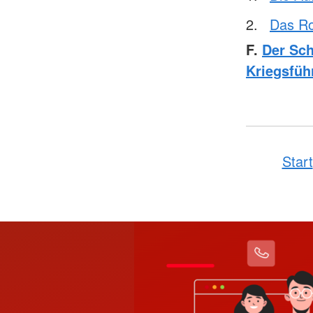
Das Ro
F.
Der Sch
Kriegsfüh
Start