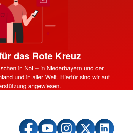
ür das Rote Kreuz
schen in Not – in Niederbayern und der
and und in aller Welt. Hierfür sind wir auf
erstützung angewiesen.