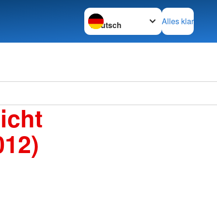
Sprache wechseln zu
Alles klar
icht
012)