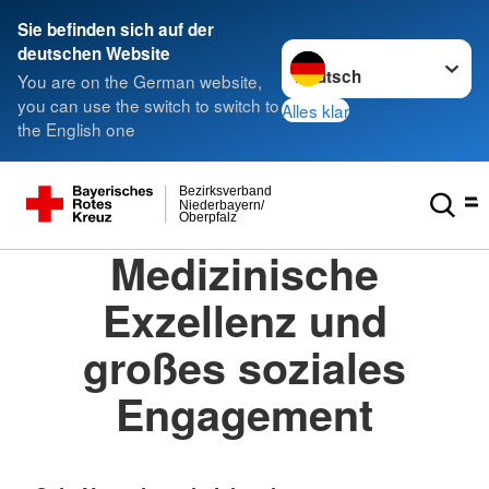
Sie befinden sich auf der
Sprache wechseln zu
deutschen Website
You are on the German website,
you can use the switch to switch to
Alles klar
the English one
Bezirksverband
Niederbayern/
Oberpfalz
Medizinische
Exzellenz und
großes soziales
Engagement