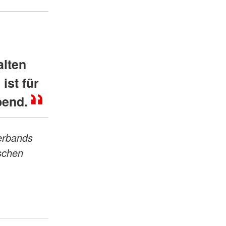
alten
ist für
bend.
erbands
schen