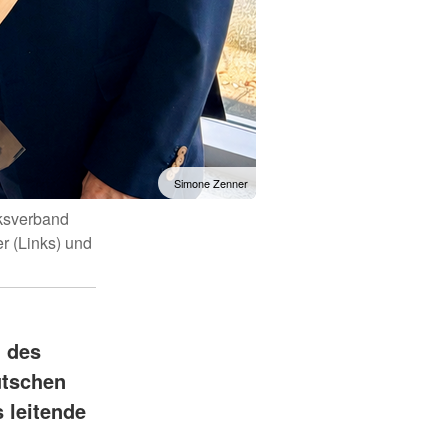
Simone Zenner
rksverband
r (Links) und
n des
utschen
 leitende