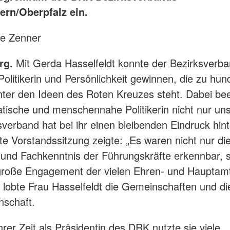
ern/Oberpfalz ein.
e Zenner
rg.
Mit Gerda Hasselfeldt konnte der Bezirksverba
Politikerin und Persönlichkeit gewinnen, die zu hun
nter den Ideen des Roten Kreuzes steht. Dabei be
atische und menschennahe Politikerin nicht nur un
sverband hat bei ihr einen bleibenden Eindruck hint
ste Vorstandssitzung zeigte: „Es waren nicht nur di
 und Fachkenntnis der Führungskräfte erkennbar, 
große Engagement der vielen Ehren- und Hauptamt
, lobte Frau Hasselfeldt die Gemeinschaften und di
nschaft.
rer Zeit als Präsidentin des DRK nutzte sie viele