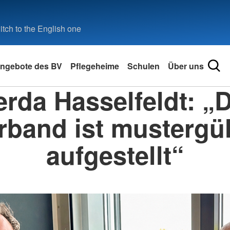
tch to the English one
ngebote des BV
Pflegeheime
Schulen
Über uns
rda Hasselfeldt: „
rband ist mustergül
aufgestellt“