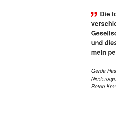
Die I
verschi
Gesells
und dies
mein pe
Gerda Hass
Niederbaye
Roten Kre