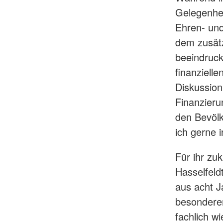
Gelegenhei
Ehren- und
dem zusätz
beeindruck
finanzielle
Diskussion
Finanzieru
den Bevölk
ich gerne i
Für ihr zu
Hasselfeld
aus acht J
besonderer
fachlich wi