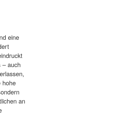
nd eine
dert
eindruckt
s – auch
erlassen,
e hohe
sondern
lichen an
e