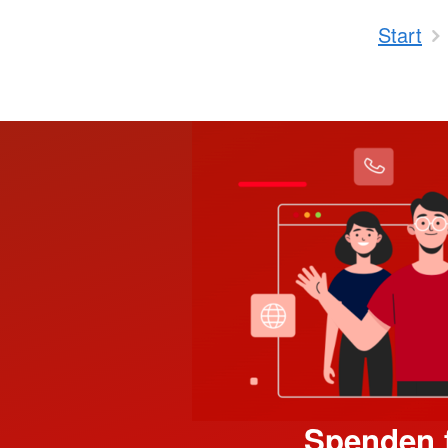
Start
Spenden f