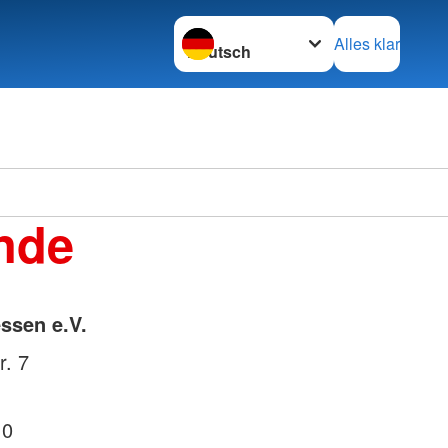
Sprache wechseln zu
Alles klar
nde
ssen e.V.
r. 7
 0