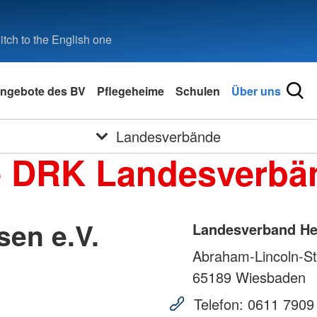
tch to the English one
ngebote des BV
Pflegeheime
Schulen
Über uns
Landesverbände
e DRK Landesverbä
en e.V.
Landesverband He
Abraham-Lincoln-St
65189
Wiesbaden
Telefon:
0611 7909