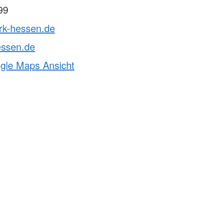
99
drk-hessen.de
essen.de
ogle Maps Ansicht